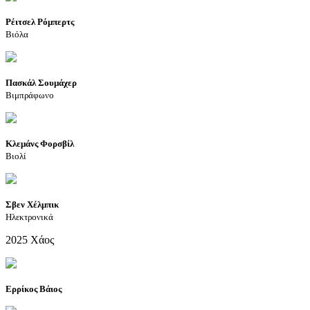
Ρέιτσελ Ρόμπερτς
Βιόλα
Πασκάλ Σουμάχερ
Βιμπράφωνο
Κλεμάνς Φορσβίλ
Βιολί
Σβεν Χέλμπικ
Ηλεκτρονικά
2025 Χάος
Ερρίκος Βάιος