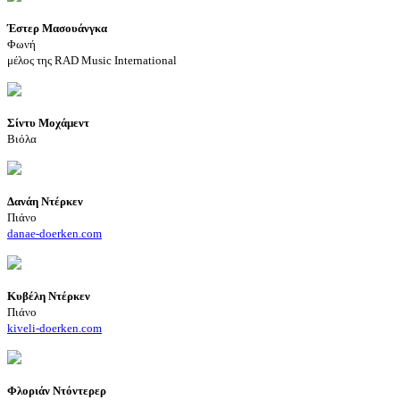
Έστερ Μασουάνγκα
Φωνή
μέλος της RAD Μusic Ιnternational
Σίντυ Μοχάμεντ
Βιόλα
Δανάη Ντέρκεν
Πιάνο
danae-doerken.com
Κυβέλη Ντέρκεν
Πιάνο
kiveli-doerken.com
Φλοριάν Ντόντερερ