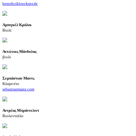
benedictkloeckner.de
Αμπιγκέλ Κράλικ
Βιολί
Αντώνιος Μάνδυλας
βιολί
Σεμπάστιαν Μαντς
Κλαρινέτο
sebastianmanz.com
Αντρέας Μπράντελιντ
Βιολοντσέλο