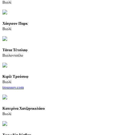
Βιολί
Χάιγιουν Παρκ
Βιολί
Τάνια Τέτσλαφ
Βιολοντσέλο
Κιρίλ Τρούσοφ
Βιολί
troussov.com
Κατερίνα Χατζηνικολάου
Βιολί
Χορωδία Λέσβου