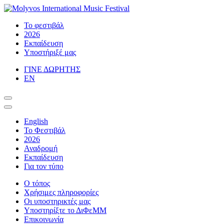
Μετάβαση
στο
Molyvos International Music Festival
Classical Music Accessible to All
Το φεστιβάλ
περιεχόμενο
2026
Εκπαίδευση
Υποστήριξέ μας
ΓΙΝΕ ΔΩΡΗΤΗΣ
ΕΝ
English
Το Φεστιβάλ
2026
Αναδρομή
Εκπαίδευση
Για τον τύπο
Ο τόπος
Χρήσιμες πληροφορίες
Οι υποστηρικτές μας
Υποστηρίξτε το ΔιΦεΜΜ
Επικοινωνία