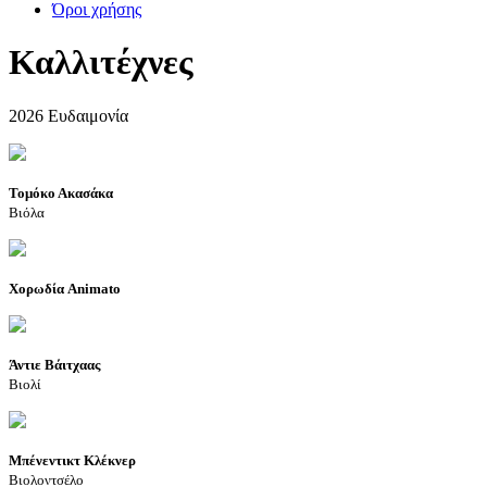
Όροι χρήσης
Καλλιτέχνες
2026 Ευδαιμονία
Τομόκο Ακασάκα
Βιόλα
Χορωδία Animato
Άντιε Βάιτχαας
Βιολί
Μπένεντικτ Κλέκνερ
Βιολοντσέλο