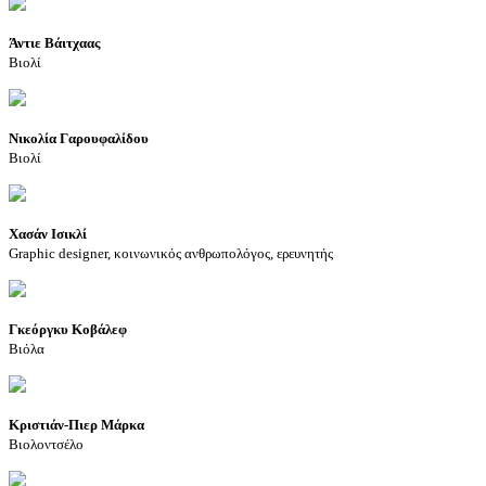
Άντιε Βάιτχαας
Βιολί
Νικολία Γαρουφαλίδου
Βιολί
Xασάν Ισικλί
Graphic designer, κοινωνικός ανθρωπολόγος, ερευνητής
Γκεόργκυ Κοβάλεφ
Βιόλα
Κριστιάν-Πιερ Μάρκα
Βιολοντσέλο